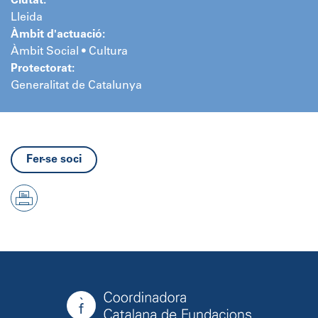
Ciutat:
Lleida
Àmbit d'actuació:
Àmbit Social • Cultura
Protectorat:
Generalitat de Catalunya
Fer-se soci