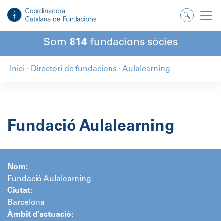
Salta
al
contingut
Som
814
fundacions sòcies
Inici
·
Directori de fundacions
·
Aulalearning
Fundació Aulalearning
Nom:
Fundació Aulalearning
Ciutat:
Barcelona
Àmbit d'actuació: