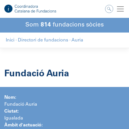
Salta
al
contingut
Som
814
fundacions sòcies
Inici
·
Directori de fundacions
·
Auria
Fundació Auria
Nom:
Fundació Auria
Ciutat:
Igualada
Àmbit d'actuació: