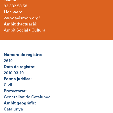
Telèfon:
93 332 58 58
Lloc web:
www.avismon.org/
Àmbit d'actuació:
Àmbit Social • Cultura
Número de registre:
2610
Data de registre:
2010-03-10
Forma jurídica:
Civil
Protectorat:
Generalitat de Catalunya
Àmbit geogràfic:
Catalunya