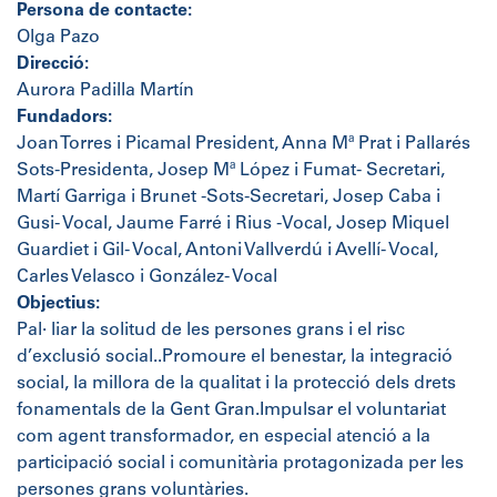
Persona de contacte:
Olga Pazo
Direcció:
Aurora Padilla Martín
Fundadors:
Joan Torres i Picamal President, Anna Mª Prat i Pallarés
Sots-Presidenta, Josep Mª López i Fumat- Secretari,
Martí Garriga i Brunet -Sots-Secretari, Josep Caba i
Gusi- Vocal, Jaume Farré i Rius -Vocal, Josep Miquel
Guardiet i Gil- Vocal, Antoni Vallverdú i Avellí- Vocal,
Carles Velasco i González- Vocal
Objectius:
Pal· liar la solitud de les persones grans i el risc
d’exclusió social..Promoure el benestar, la integració
social, la millora de la qualitat i la protecció dels drets
fonamentals de la Gent Gran.Impulsar el voluntariat
com agent transformador, en especial atenció a la
participació social i comunitària protagonizada per les
persones grans voluntàries.