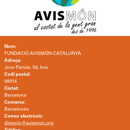
Nom:
FUNDACIÓ AVISMÓN-CATALUNYA
Adreça:
Jocs Florals, 59, bxs
Codi postal:
08014
Ciutat:
Barcelona
Comarca:
Barcelonès
Correu electrònic:
direccio@avismon.org