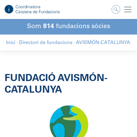
Salta
al
contingut
Som
814
fundacions sòcies
Inici
·
Directori de fundacions
·
AVISMÓN-CATALUNYA
FUNDACIÓ AVISMÓN-
CATALUNYA