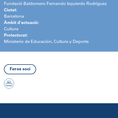
Fundació Baldomero Fernando Izquierdo Rodríguez
Ciutat:
Barcelona
Àmbit d'actuació:
Cultura
Protectorat:
Ministerio de Educación, Cultura y Deporte
Fer-se soci