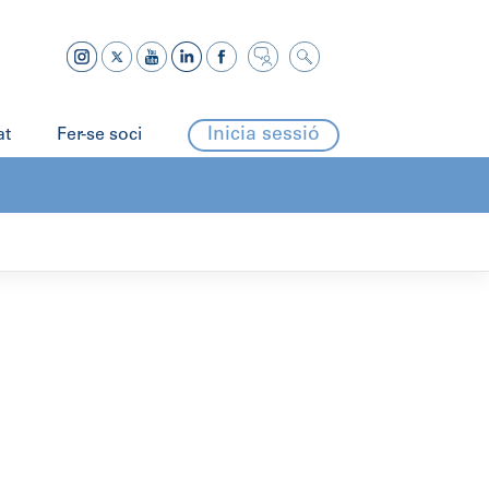
Inicia sessió
at
Fer-se soci