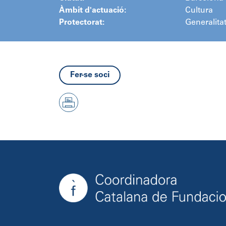
Àmbit d'actuació:
Cultura
Protectorat:
Generalita
Fer-se soci