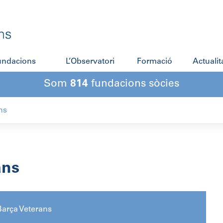
fundacions
L’Observatori
Formació
Actualit
Som
814
fundacions sòcies
ns
ans
arça Veterans