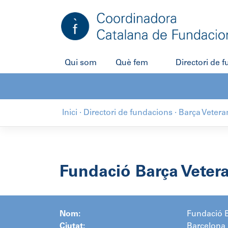
Salta
al
contingut
Qui som
Què fem
Directori de 
Inici
·
Directori de fundacions
·
Barça Vetera
Fundació Barça Veter
Nom:
Fundació B
Ciutat:
Barcelona