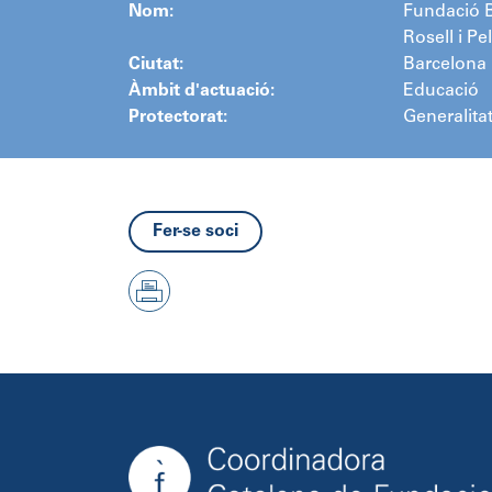
Nom:
Fundació B
Rosell i Pe
Ciutat:
Barcelona
Àmbit d'actuació:
Educació
Protectorat:
Generalita
Fer-se soci