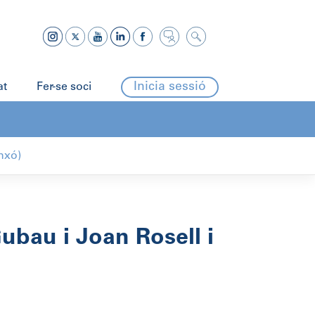
Inicia sessió
at
Fer-se soci
nxó)
ubau i Joan Rosell i