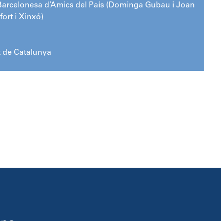
arcelonesa d’Amics del País (Dominga Gubau i Joan
lfort i Xinxó)
t de Catalunya