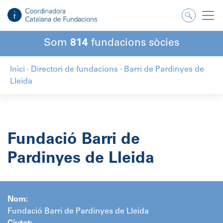
Salta
al
contingut
Som
814
fundacions sòcies
Inici
·
Directori de fundacions
·
Barri de Pardinyes de
Lleida
Fundació Barri de
Pardinyes de Lleida
Nom:
Fundació Barri de Pardinyes de Lleida