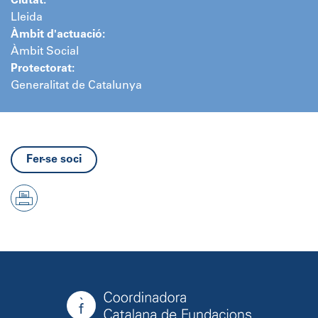
Ciutat:
Lleida
Àmbit d'actuació:
Àmbit Social
Protectorat:
Generalitat de Catalunya
Fer-se soci