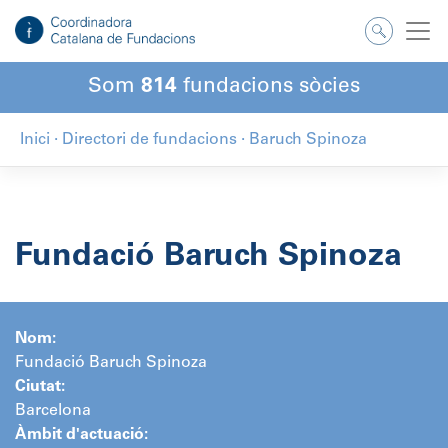
Salta
al
contingut
Som
814
fundacions sòcies
Inici
·
Directori de fundacions
·
Baruch Spinoza
Fundació Baruch Spinoza
Nom:
Fundació Baruch Spinoza
Ciutat:
Barcelona
Àmbit d'actuació: