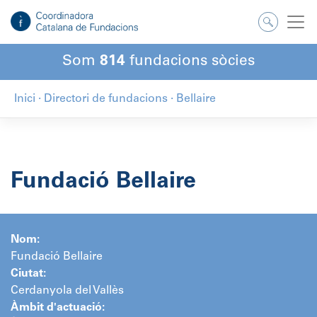
Salta
al
contingut
Som
814
fundacions sòcies
Inici
·
Directori de fundacions
·
Bellaire
Fundació Bellaire
Nom:
Fundació Bellaire
Ciutat:
Cerdanyola del Vallès
Àmbit d'actuació: