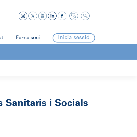
Inicia sessió
at
Fer-se soci
 Sanitaris i Socials