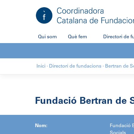
Salta
al
contingut
Qui som
Què fem
Directori de 
Inici
·
Directori de fundacions
·
Bertran de Se
Fundació Bertran de Se
Nom:
Fundació B
Socials