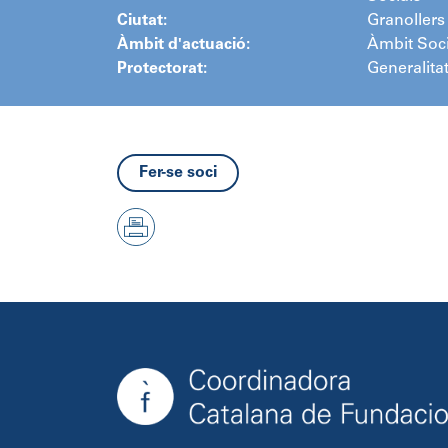
Ciutat:
Granollers
Àmbit d'actuació:
Àmbit Soci
Protectorat:
Generalita
Fer-se soci