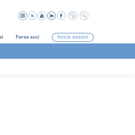
Inicia sessió
at
Fer-se soci