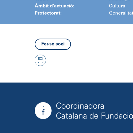
Àmbit d'actuació:
Cultura
Protectorat:
Generalita
Fer-se soci