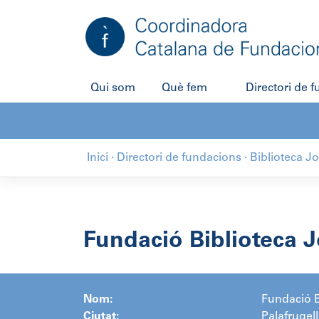
Salta
al
contingut
Qui som
Què fem
Directori de 
Inici
·
Directori de fundacions
·
Biblioteca J
Fundació Biblioteca J
Nom:
Fundació B
Ciutat:
Palafrugell