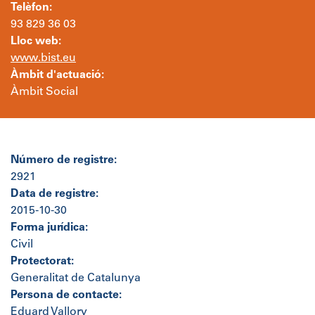
Telèfon:
93 829 36 03
Lloc web:
www.bist.eu
Àmbit d'actuació:
Àmbit Social
Número de registre:
2921
Data de registre:
2015-10-30
Forma jurídica:
Civil
Protectorat:
Generalitat de Catalunya
Persona de contacte:
Eduard Vallory