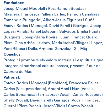
Fundadors:
Josep-Miquel Modolell i Ros, Ramon Boadas i
Masriera, Francesca Pallés i Carles, Raimon Canalias i
Esmandia-Puiggoriol, Albert-Jesus Figueras i Suñé,
Esteve Rodés i Monegal, David Farell i Garrigos, Josep
Lopez i Viñals, Rafael Esteban i Salvador, Emilia Pujol i
Busquets, Josep-Maria Rovira i Juan, Francsc Quero i
Piera, Olga Arbós i isidoro, Maria-isabel Villegas i Lopez,
Pere Ribosa i Della, Armand Gonzalez i Gil, Miq
Objectius:
Protegir i promoure els valors materials i espirituals que
integren el patrimoni cultural passat, present i futur de
Cabrera de Mar.
Patronat:
Esteve Rodes i Monegal (President), Francesca Palles i
Carles (Vice-presidenta), Antoni Abel i Nuri (Vocal),
Carles Bonamusa i Terricabras (Vocal), Carles Rocabert i
Shelly (Vocal), David Farell i Garrigós (Vocal), Francesc
Querol i Piera (Vocal), Josep Viñals i Cortés (Vocal),