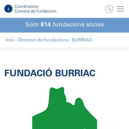
Salta
al
contingut
Som
814
fundacions sòcies
Inici
·
Directori de fundacions
·
BURRIAC
FUNDACIÓ BURRIAC