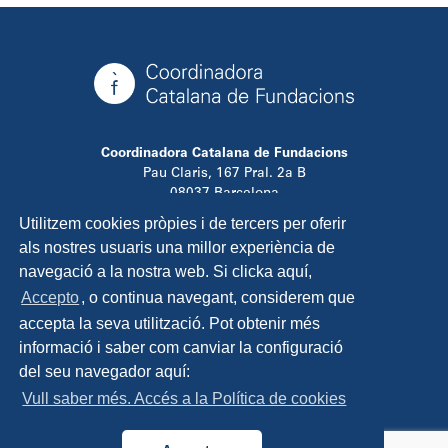
Coordinadora Catalana de Fundacions
Pau Claris, 167 Pral. 2a B
08037 Barcelona
T. 934 881 480
Utilitzem cookies pròpies i de tercers per oferir
info@ccfundacions.cat
als nostres usuaris una millor experiència de
navegació a la nostra web. Si clicka aquí,
Accepto
, o continua navegant, considerem que
accepta la seva utilització. Pot obtenir més
Contacta
informació i saber com canviar la configuració
Avís legal
del seu navegador aquí:
Política de privadesa
Vull saber més. Accés a la Política de cookies
Política de cookies
Disseny i programació:
TipTop Learning