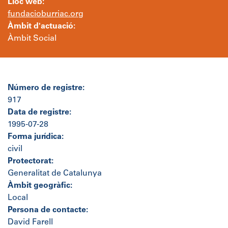
Lloc web:
fundacioburriac.org
Àmbit d'actuació:
Àmbit Social
Número de registre:
917
Data de registre:
1995-07-28
Forma jurídica:
civil
Protectorat:
Generalitat de Catalunya
Àmbit geogràfic:
Local
Persona de contacte:
David Farell