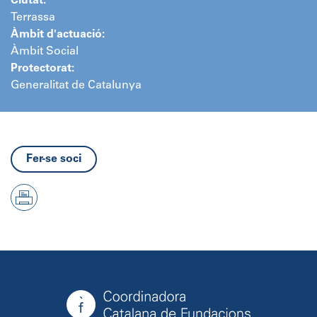
Ciutat:
Terrassa
Àmbit d'actuació:
Àmbit Social
Protectorat:
Generalitat de Catalunya
Fer-se soci