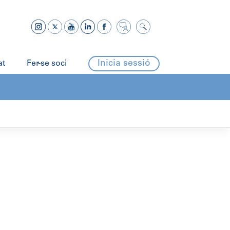
Inicia sessió
at
Fer-se soci