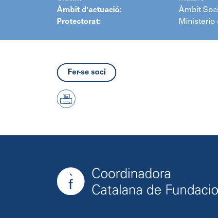
Àmbit d'actuació:
Àmbit Soci
Protectorat:
Ministerio 
Fer-se soci