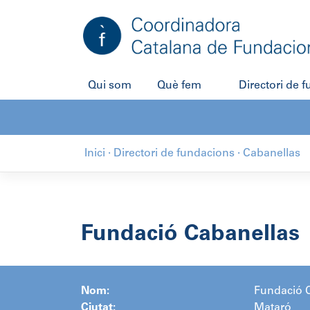
Salta
al
contingut
Qui som
Què fem
Directori de 
Inici
·
Directori de fundacions
·
Cabanellas
Fundació Cabanellas
Nom:
Fundació 
Ciutat:
Mataró