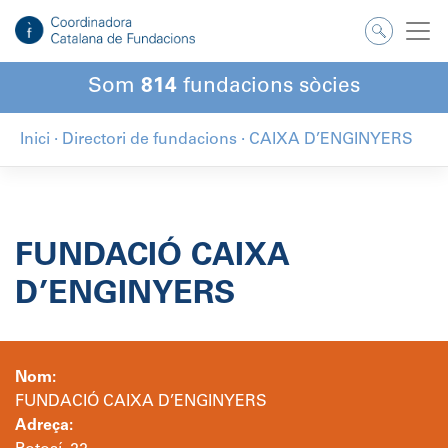
Salta
al
contingut
Som
814
fundacions sòcies
Inici
·
Directori de fundacions
·
CAIXA D’ENGINYERS
FUNDACIÓ CAIXA
D’ENGINYERS
Nom:
FUNDACIÓ CAIXA D’ENGINYERS
Adreça: