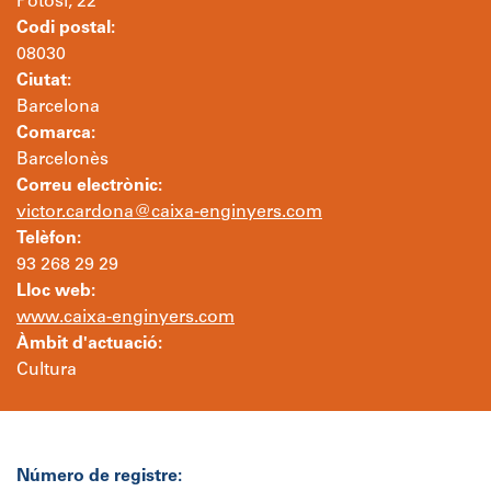
Potosí, 22
Codi postal:
08030
Ciutat:
Barcelona
Comarca:
Barcelonès
Correu electrònic:
victor.cardona@caixa-enginyers.com
Telèfon:
93 268 29 29
Lloc web:
www.caixa-enginyers.com
Àmbit d'actuació:
Cultura
Número de registre: