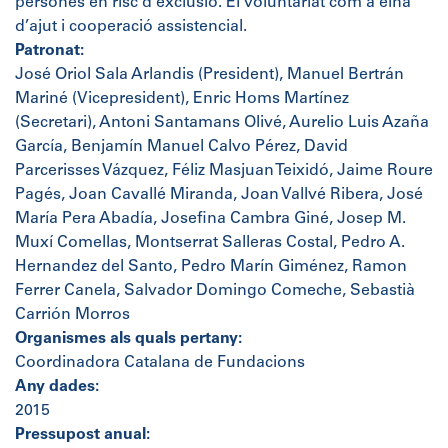
persones en risc d’exclusió. El voluntariat com a eina
d’ajut i cooperació assistencial.
Patronat:
José Oriol Sala Arlandis (President), Manuel Bertrán
Mariné (Vicepresident), Enric Homs Martínez
(Secretari), Antoni Santamans Olivé, Aurelio Luis Azaña
García, Benjamín Manuel Calvo Pérez, David
Parcerisses Vázquez, Féliz Masjuan Teixidó, Jaime Roure
Pagés, Joan Cavallé Miranda, Joan Vallvé Ribera, José
María Pera Abadía, Josefina Cambra Giné, Josep M.
Muxí Comellas, Montserrat Salleras Costal, Pedro A.
Hernandez del Santo, Pedro Marín Giménez, Ramon
Ferrer Canela, Salvador Domingo Comeche, Sebastià
Carrión Morros
Organismes als quals pertany:
Coordinadora Catalana de Fundacions
Any dades:
2015
Pressupost anual: