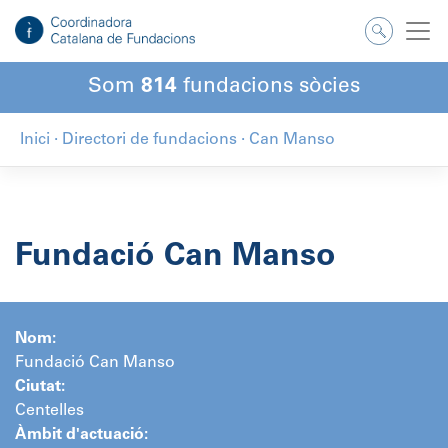
Salta
al
contingut
Som
814
fundacions sòcies
Inici
·
Directori de fundacions
·
Can Manso
Fundació Can Manso
Nom:
Fundació Can Manso
Ciutat:
Centelles
Àmbit d'actuació: