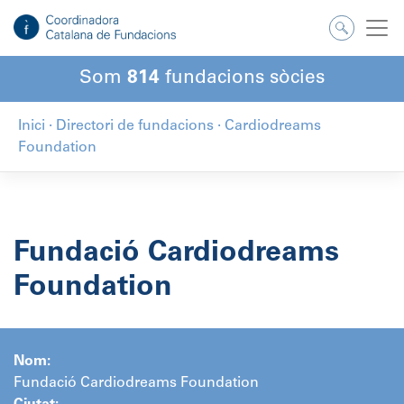
Salta
al
contingut
Som
814
fundacions sòcies
Inici
·
Directori de fundacions
·
Cardiodreams
Foundation
Fundació Cardiodreams
Foundation
Nom:
Fundació Cardiodreams Foundation