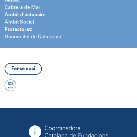
Ciutat:
Cabrera de Mar
Àmbit d'actuació:
Àmbit Social
Protectorat:
Generalitat de Catalunya
Fer-se soci