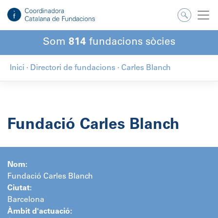
Salta
al
contingut
Som
814
fundacions sòcies
Inici
·
Directori de fundacions
·
Carles Blanch
Fundació Carles Blanch
Nom:
Fundació Carles Blanch
Ciutat:
Barcelona
Àmbit d'actuació: