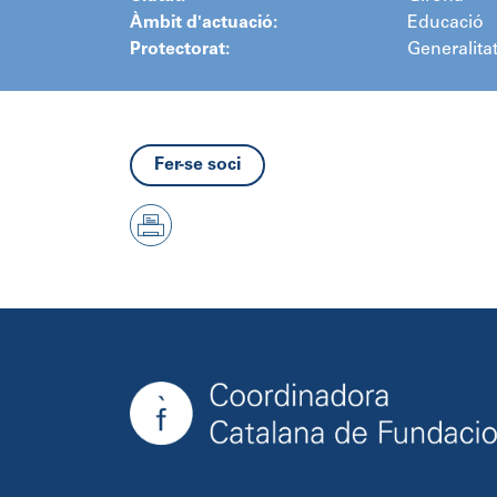
Àmbit d'actuació:
Educació
Protectorat:
Generalita
Fer-se soci