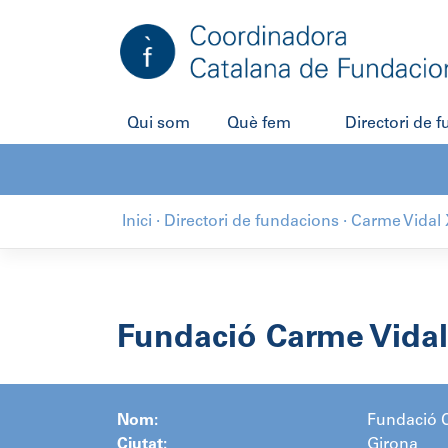
Salta
al
contingut
Qui som
Què fem
Directori de 
Inici
·
Directori de fundacions
·
Carme Vidal
Fundació Carme Vidal
Nom:
Fundació 
Ciutat:
Girona