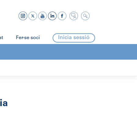
Inicia sessió
at
Fer-se soci
ia