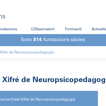
fundacions
L’Observatori
Formació
Actualit
Som
814
fundacions sòcies
 Xifré de Neuropsicopedagogia
 Xifré de Neuropsicopedagog
Carme Vidal Xifré de Neuropsicopedagogia