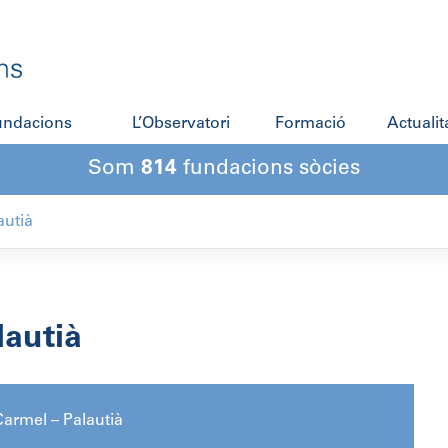
fundacions
L’Observatori
Formació
Actualit
Som
814
fundacions sòcies
autià
lautià
armel – Palautià