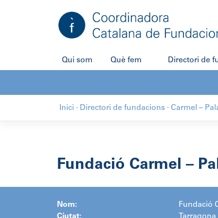
Salta
al
contingut
Qui som
Què fem
Directori de 
Inici
·
Directori de fundacions
·
Carmel – Pal
Fundació Carmel – Pa
Nom:
Fundació C
Ciutat:
Tarragona