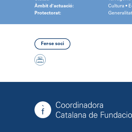
Àmbit d'actuació:
Cultura • 
Protectorat:
Generalita
Fer-se soci