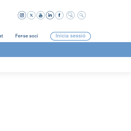
Inicia sessió
at
Fer-se soci