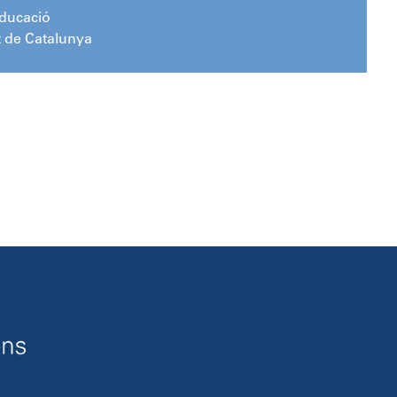
Educació
t de Catalunya