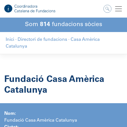
Salta
al
contingut
Som
814
fundacions sòcies
Inici
·
Directori de fundacions
·
Casa Amèrica
Catalunya
Fundació Casa Amèrica
Catalunya
Nom:
Fundació Casa Amèrica Catalunya