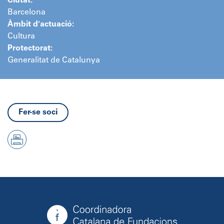
Ciutat:
Barcelona
Àmbit d'actuació:
Cultura
Protectorat:
Generalitat de Catalunya
Fer-se soci