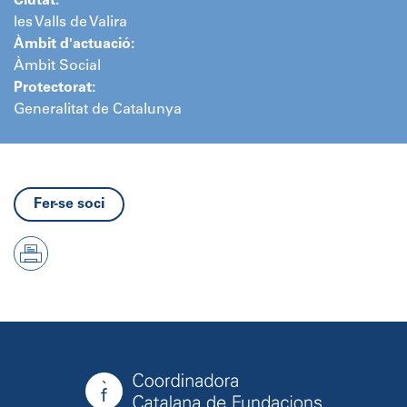
Ciutat:
les Valls de Valira
Àmbit d'actuació:
Àmbit Social
Protectorat:
Generalitat de Catalunya
Fer-se soci