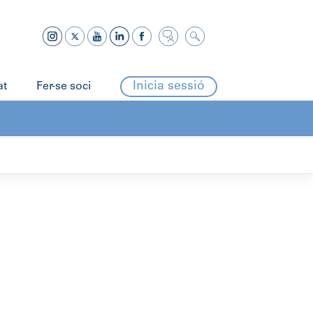
Inicia sessió
at
Fer-se soci