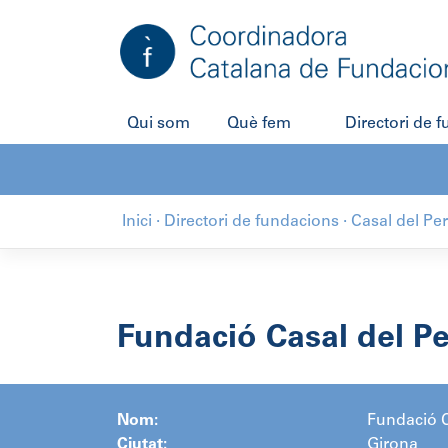
Salta
al
contingut
Qui som
Què fem
Directori de 
Inici
·
Directori de fundacions
·
Casal del Pe
Fundació Casal del P
Nom:
Fundació C
Ciutat:
Girona