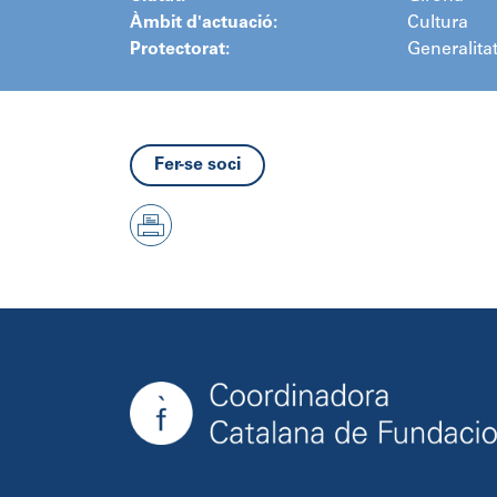
Àmbit d'actuació:
Cultura
Protectorat:
Generalita
Fer-se soci