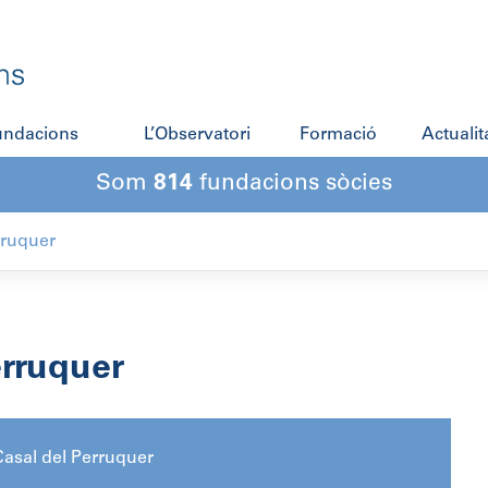
fundacions
L’Observatori
Formació
Actualit
Som
814
fundacions sòcies
rruquer
erruquer
asal del Perruquer