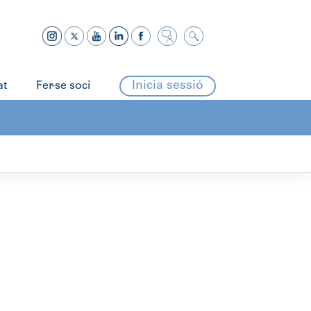
Inicia sessió
at
Fer-se soci