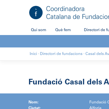
Salta
al
contingut
Qui som
Què fem
Directori de 
Inici
·
Directori de fundacions
·
Casal dels Av
Fundació Casal dels Av
Nom:
Fundació C
Ciutat:
Alforja