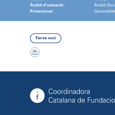
Àmbit d'actuació:
Àmbit Soci
Protectorat:
Generalita
Fer-se soci