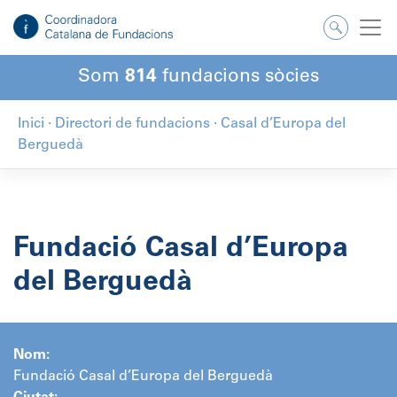
Salta
al
contingut
Som
814
fundacions sòcies
Inici
·
Directori de fundacions
·
Casal d’Europa del
Berguedà
Fundació Casal d’Europa
del Berguedà
Nom:
Fundació Casal d’Europa del Berguedà