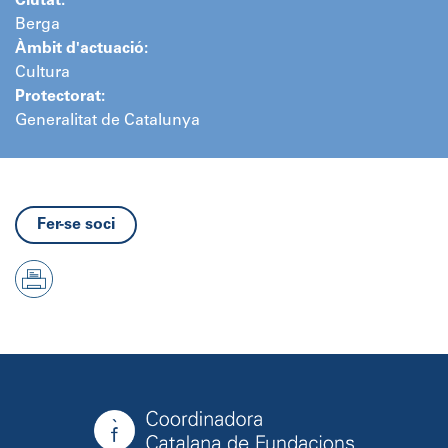
Ciutat:
Berga
Àmbit d'actuació:
Cultura
Protectorat:
Generalitat de Catalunya
Fer-se soci