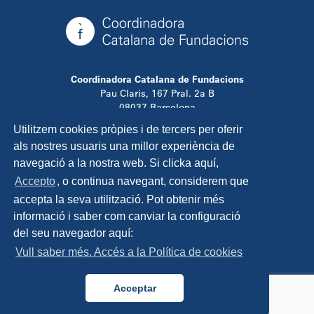
Coordinadora Catalana de Fundacions
Pau Claris, 167 Pral. 2a B
08037 Barcelona
T. 934 881 480
Utilitzem cookies pròpies i de tercers per oferir
info@ccfundacions.cat
als nostres usuaris una millor experiència de
navegació a la nostra web. Si clicka aquí,
Accepto
, o continua navegant, considerem que
accepta la seva utilització. Pot obtenir més
Contacta
informació i saber com canviar la configuració
Avís legal
del seu navegador aquí:
Política de privadesa
Vull saber més. Accés a la Política de cookies
Política de cookies
Disseny i programació:
TipTop Learning
Acceptar