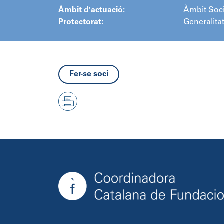
Àmbit d'actuació:
Àmbit Soci
Protectorat:
Generalita
Fer-se soci