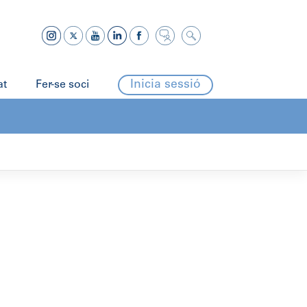
Inicia sessió
at
Fer-se soci