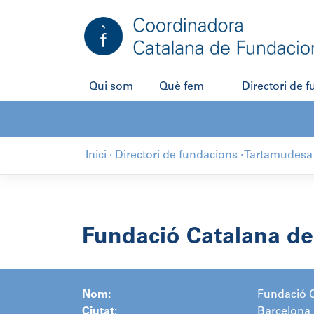
Salta
al
contingut
Qui som
Què fem
Directori de 
Inici
·
Directori de fundacions
·
Tartamudesa
Fundació Catalana de
Nom:
Fundació C
Ciutat:
Barcelona