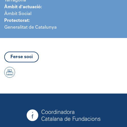
Tarragona
Àmbit d'actuació:
Àmbit Social
Protectorat:
Generalitat de Catalunya
Fer-se soci