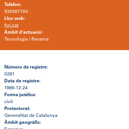
Telèfon:
932687700
Lloc web:
fcri.cat
Àmbit d'actuació:
Tecnologia i Recerca
Número de registre:
0281
Data de registre:
1986-12-24
Forma jurídica:
civil
Protectorat:
Generalitat de Catalunya
Àmbit geogràfic: