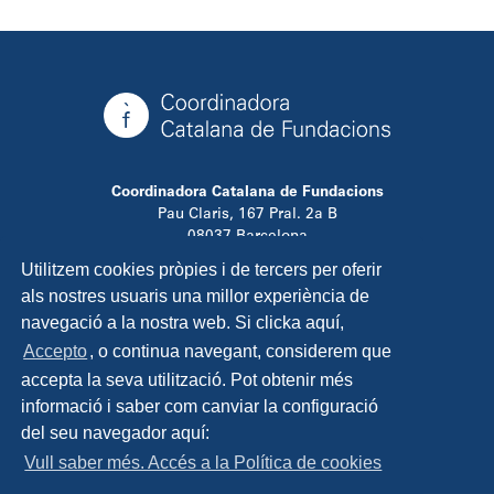
Coordinadora Catalana de Fundacions
Pau Claris, 167 Pral. 2a B
08037 Barcelona
T. 934 881 480
Utilitzem cookies pròpies i de tercers per oferir
info@ccfundacions.cat
als nostres usuaris una millor experiència de
navegació a la nostra web. Si clicka aquí,
Accepto
, o continua navegant, considerem que
accepta la seva utilització. Pot obtenir més
Contacta
informació i saber com canviar la configuració
Avís legal
del seu navegador aquí:
Política de privadesa
Vull saber més. Accés a la Política de cookies
Política de cookies
Disseny i programació: