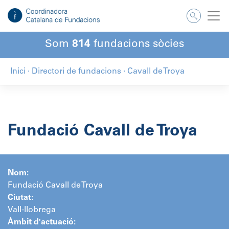
Salta
al
contingut
Som
814
fundacions sòcies
Inici
·
Directori de fundacions
·
Cavall de Troya
Fundació Cavall de Troya
Nom:
Fundació Cavall de Troya
Ciutat:
Vall-llobrega
Àmbit d'actuació: