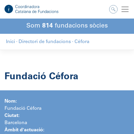
Salta
al
contingut
Som
814
fundacions sòcies
Inici
·
Directori de fundacions
·
Céfora
Fundació Céfora
Nom:
Fundació Céfora
Ciutat:
Barcelona
Àmbit d'actuació: