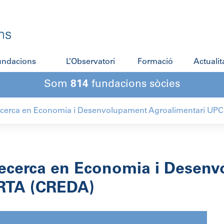
fundacions
L’Observatori
Formació
Actualit
Som
814
fundacions sòcies
ecerca en Economia i Desenvolupament Agroalimentari UP
Recerca en Economia i Desen
IRTA (CREDA)