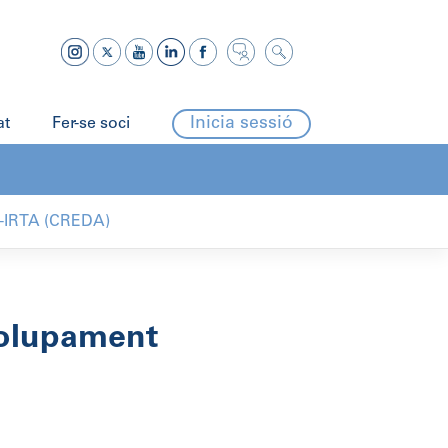
Inicia sessió
at
Fer-se soci
C-IRTA (CREDA)
volupament