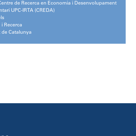
Centre de Recerca en Economia i Desenvolupament
ntari UPC-IRTA (CREDA)
ls
 i Recerca
t de Catalunya