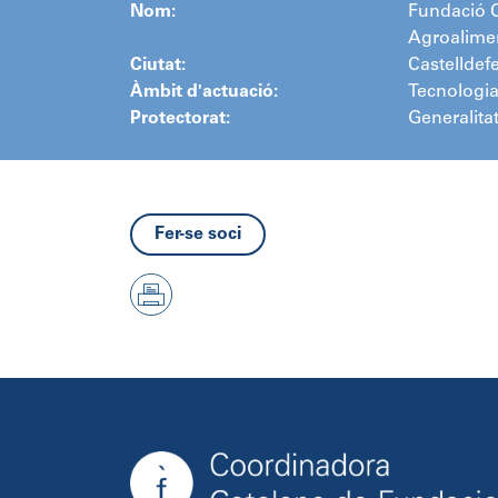
Nom:
Fundació 
Agroalime
Ciutat:
Castelldefe
Àmbit d'actuació:
Tecnologia
Protectorat:
Generalita
Fer-se soci