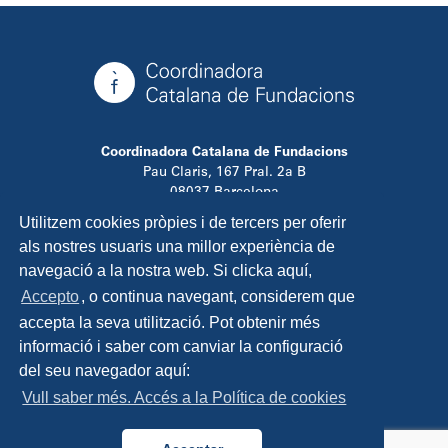
Coordinadora Catalana de Fundacions
Pau Claris, 167 Pral. 2a B
08037 Barcelona
T. 934 881 480
Utilitzem cookies pròpies i de tercers per oferir
info@ccfundacions.cat
als nostres usuaris una millor experiència de
navegació a la nostra web. Si clicka aquí,
Accepto
, o continua navegant, considerem que
accepta la seva utilització. Pot obtenir més
Contacta
informació i saber com canviar la configuració
Avís legal
del seu navegador aquí:
Política de privadesa
Vull saber més. Accés a la Política de cookies
Política de cookies
Disseny i programació:
TipTop Learning