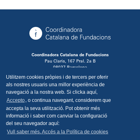
Coordinadora Catalana de Fundacions
Pau Claris, 167 Pral. 2a B
08037 Barcelona
T. 934 881 480
Utilitzem cookies pròpies i de tercers per oferir
info@ccfundacions.cat
als nostres usuaris una millor experiència de
navegació a la nostra web. Si clicka aquí,
Accepto
, o continua navegant, considerem que
accepta la seva utilització. Pot obtenir més
Contacta
informació i saber com canviar la configuració
Avís legal
del seu navegador aquí:
Política de privadesa
Vull saber més. Accés a la Política de cookies
Política de cookies
Disseny i programació: