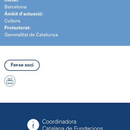
Ciutat:
Barcelona
Àmbit d'actuació:
Cultura
Protectorat:
Generalitat de Catalunya
Fer-se soci