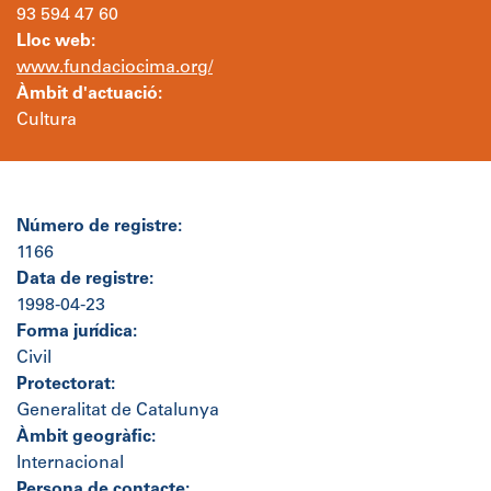
93 594 47 60
Lloc web:
www.fundaciocima.org/
Àmbit d'actuació:
Cultura
Número de registre:
1166
Data de registre:
1998-04-23
Forma jurídica:
Civil
Protectorat:
Generalitat de Catalunya
Àmbit geogràfic:
Internacional
Persona de contacte: