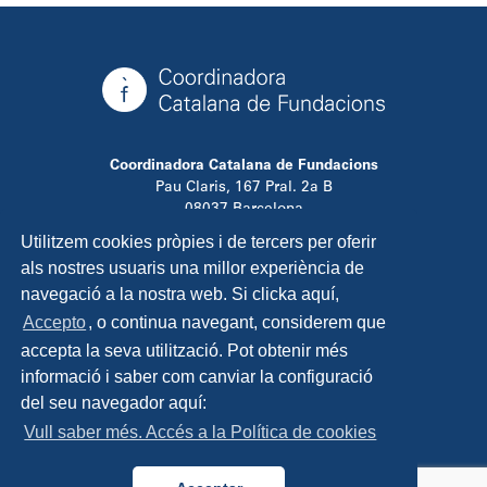
Coordinadora Catalana de Fundacions
Pau Claris, 167 Pral. 2a B
08037 Barcelona
T. 934 881 480
Utilitzem cookies pròpies i de tercers per oferir
info@ccfundacions.cat
als nostres usuaris una millor experiència de
navegació a la nostra web. Si clicka aquí,
Accepto
, o continua navegant, considerem que
accepta la seva utilització. Pot obtenir més
Contacta
informació i saber com canviar la configuració
Avís legal
del seu navegador aquí:
Política de privadesa
Vull saber més. Accés a la Política de cookies
Política de cookies
Disseny i programació:
TipTop Learning