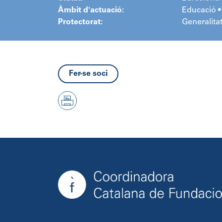
Àmbit d'actuació:
Educació •
Protectorat:
Generalita
Fer-se soci