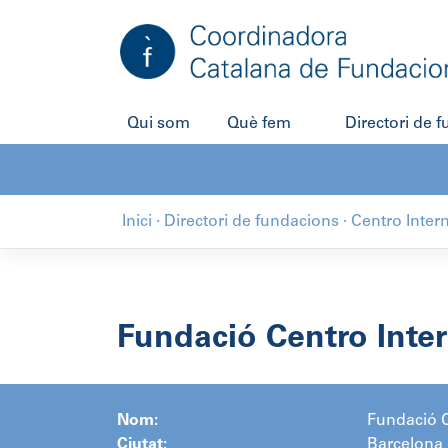
Salta
al
contingut
Qui som
Què fem
Directori de 
Inici
·
Directori de fundacions
·
Centro Inter
Fundació Centro Inte
Nom:
Fundació C
Ciutat:
Barcelona