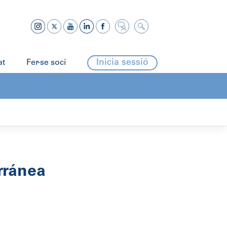
Inicia sessió
at
Fer-se soci
rránea