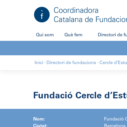
Salta
al
contingut
Qui som
Què fem
Directori de 
Inici
·
Directori de fundacions
·
Cercle d’Est
Fundació Cercle d’Est
Nom:
Fundació C
Ciutat:
Barcelona