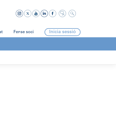
Inicia sessió
at
Fer-se soci