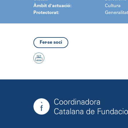
Àmbit d'actuació:
Cultura
Protectorat:
Generalita
Fer-se soci