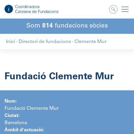
Salta
al
contingut
Som
814
fundacions sòcies
Inici
·
Directori de fundacions
·
Clemente Mur
Fundació Clemente Mur
Nom:
Fundació Clemente Mur
Ciutat:
Barcelona
Àmbit d'actuació: