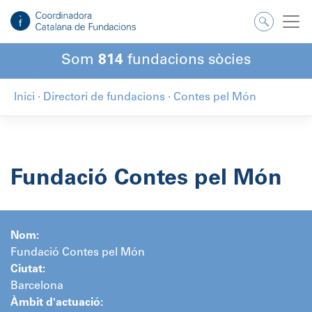
Salta
al
contingut
Som
814
fundacions sòcies
Inici
·
Directori de fundacions
·
Contes pel Món
Fundació Contes pel Món
Nom:
Fundació Contes pel Món
Ciutat:
Barcelona
Àmbit d'actuació: