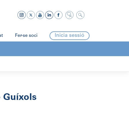
Inicia sessió
at
Fer-se soci
 Guíxols