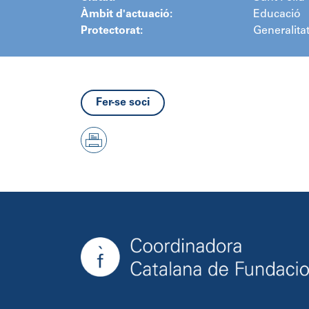
Àmbit d'actuació:
Educació
Protectorat:
Generalita
Fer-se soci