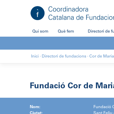
Salta
al
contingut
Qui som
Què fem
Directori de 
Inici
·
Directori de fundacions
·
Cor de Maria
Fundació Cor de Mari
Nom:
Fundació C
Ciutat:
Sant Feliu