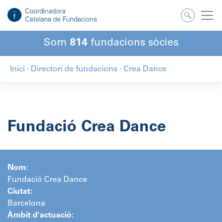
Salta
al
contingut
Som
814
fundacions sòcies
Inici
·
Directori de fundacions
·
Crea Dance
Fundació Crea Dance
Nom:
Fundació Crea Dance
Ciutat:
Barcelona
Àmbit d'actuació: