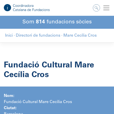
Salta
al
contingut
Som
814
fundacions sòcies
Inici
·
Directori de fundacions
·
Mare Cecília Cros
Fundació Cultural Mare
Cecília Cros
Nom:
Fundació Cultural Mare Cecília Cros
Ciutat: