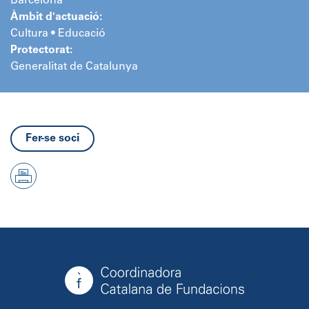
Barcelona
Àmbit d'actuació:
Cultura • Educació
Protectorat:
Generalitat de Catalunya
Fer-se soci