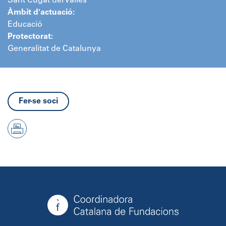
Sant Cugat del Vallès
Àmbit d'actuació:
Educació
Protectorat:
Generalitat de Catalunya
Fer-se soci