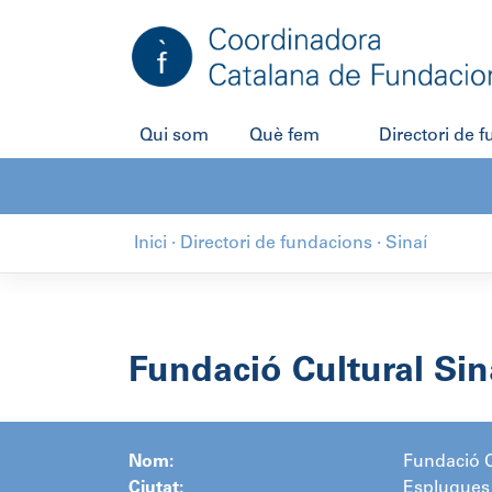
Salta
al
contingut
Qui som
Què fem
Directori de 
Inici
·
Directori de fundacions
·
Sinaí
Fundació Cultural Sin
Nom:
Fundació C
Ciutat:
Esplugues 