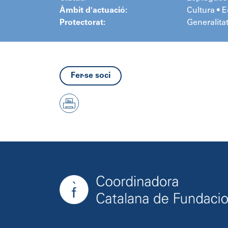
Àmbit d'actuació:
Cultura • 
Protectorat:
Generalita
Fer-se soci