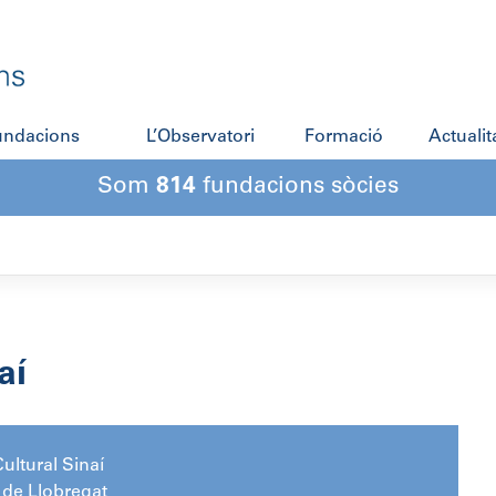
fundacions
L’Observatori
Formació
Actualit
Som
814
fundacions sòcies
aí
ultural Sinaí
de Llobregat