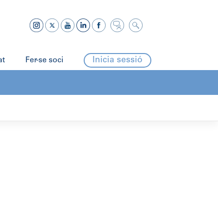
Inicia sessió
at
Fer-se soci