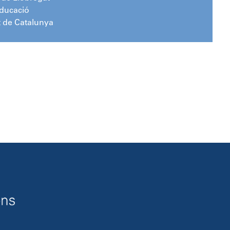
Educació
t de Catalunya