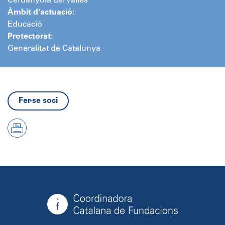
Cerdanyola del Vallès
Àmbit d'actuació:
Educació
Protectorat:
Generalitat de Catalunya
Fer-se soci