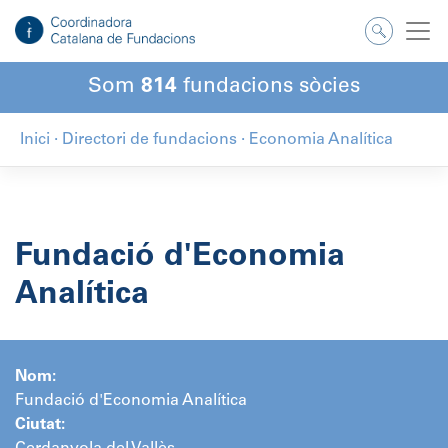
Salta
al
contingut
Som
814
fundacions sòcies
Inici
·
Directori de fundacions
·
Economia Analítica
Fundació d'Economia
Analítica
Nom:
Fundació d'Economia Analítica
Ciutat: