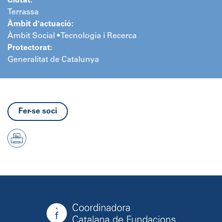
Ciutat:
Terrassa
Àmbit d'actuació:
Àmbit Social • Tecnologia i Recerca
Protectorat:
Generalitat de Catalunya
Fer-se soci