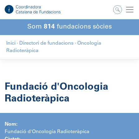
Salta
al
contingut
Som
814
fundacions sòcies
Inici
·
Directori de fundacions
·
Oncologia
Radioteràpica
Fundació d'Oncologia
Radioteràpica
Nom:
Fundació d'Oncologia Radioteràpica